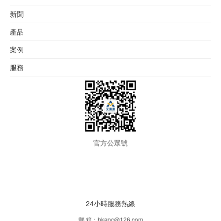
新聞
產品
案例
服務
官方公眾號
24小時服務熱線
郵 箱：hkapc@126.com