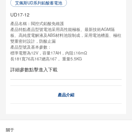
艾佩斯UD系列鉛酸蓄電池
UD17-12
產品名稱：閥控式鉛酸免維護
產品特點產品型號電池采用高性能極板、最新技術AGM隔
板、高純度電解液及ABS材料池殼制成，采用電池槽蓋、極柱
雙重密封設計，防酸止漏
產品型號及基本參數：
標準電壓為12V，容量17AH，內阻≤16mΩ
長181寬76高167總高167， 重量5.5KG
詳細參數點擊進入下載
產品介紹
關于