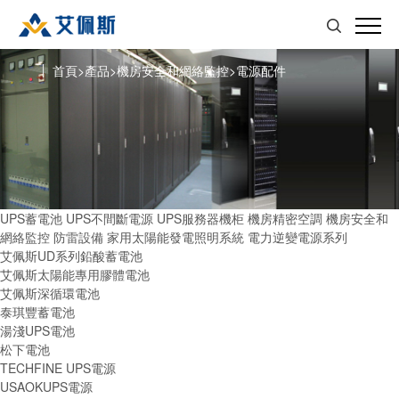
首頁
>
產品
>
機房安全和網絡監控
>
電源配件
UPS蓄電池
UPS不間斷電源
UPS服務器機柜
機房精密空調
機房安全和
網絡監控
防雷設備
家用太陽能發電照明系統
電力逆變電源系列
艾佩斯UD系列鉛酸蓄電池
艾佩斯太陽能專用膠體電池
艾佩斯深循環電池
泰琪豐蓄電池
湯淺UPS電池
松下電池
TECHFINE UPS電源
USAOKUPS電源