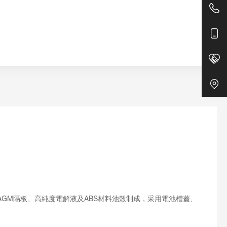
AGM隔板、高純度電解液及ABS材料池殼制成，采用電池槽蓋、