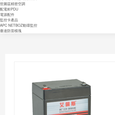
世圖茲精密空調
配電柜PDU
電源配件
監控卡產品
APC NETBOZ動環監控
臺達防雷模塊