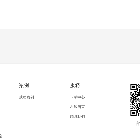
案例
服務
成功案例
下載中心
在線留言
聯系我們
控