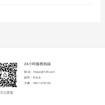
24小時服務熱線
郵 箱：hkapc@126.com
顧問：肖先生
手機：18611478159
官方公眾號