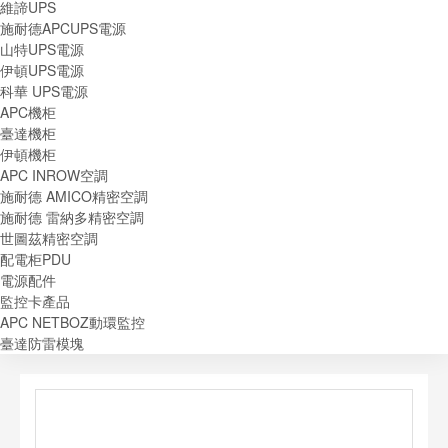
維諦UPS
施耐德APCUPS電源
山特UPS電源
伊頓UPS電源
科華 UPS電源
APC機柜
臺達機柜
伊頓機柜
APC INROW空調
施耐德 AMICO精密空調
施耐德 雷納多精密空調
世圖茲精密空調
配電柜PDU
電源配件
監控卡產品
APC NETBOZ動環監控
臺達防雷模塊