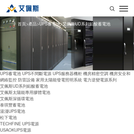
首頁
>
產品
>
UPS蓄電池
>
艾佩斯UD系列鉛酸蓄電池
UPS蓄電池
UPS不間斷電源
UPS服務器機柜
機房精密空調
機房安全和
網絡監控
防雷設備
家用太陽能發電照明系統
電力逆變電源系列
艾佩斯UD系列鉛酸蓄電池
艾佩斯太陽能專用膠體電池
艾佩斯深循環電池
泰琪豐蓄電池
湯淺UPS電池
松下電池
TECHFINE UPS電源
USAOKUPS電源