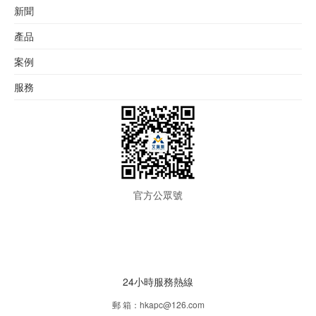
新聞
產品
案例
服務
官方公眾號
24小時服務熱線
郵 箱：hkapc@126.com